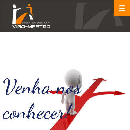
Venha nos
conhecer!